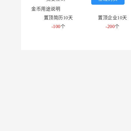
金币用途说明
置顶简历10天
置顶企业10天
-100
个
-200
个