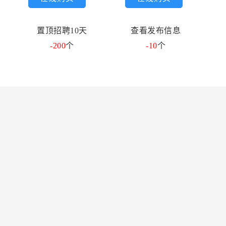
置顶招聘10天
查看发布信息
-200
个
-10
个