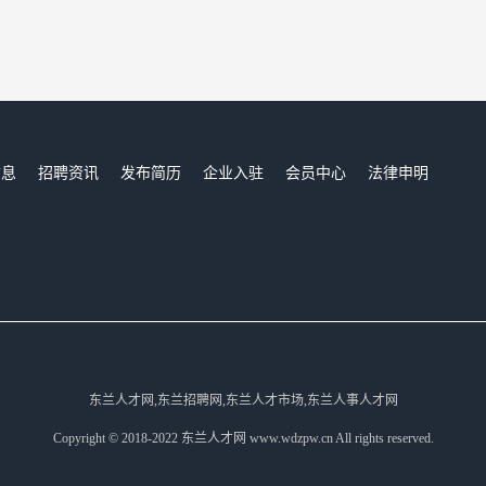
信息
招聘资讯
发布简历
企业入驻
会员中心
法律申明
们
东兰人才网,东兰招聘网,东兰人才市场,东兰人事人才网
Copyright © 2018-2022 东兰人才网 www.wdzpw.cn All rights reserved.