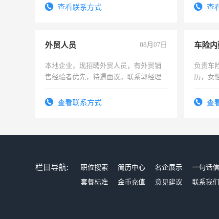
查看联系方式
查
外贸人员
08月07日
车险内
本地企业，现招聘外贸人员，有外贸销
负责车
售经验者优先，待遇面议。联系郭经理
历，女性
操作，
试用期1
查看联系方式
查
栏目导航:
职位搜索
简历中心
名企展示
一句话
套餐标准
金币充值
意见建议
联系我