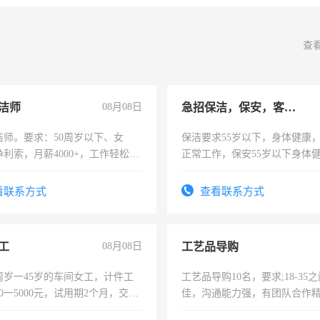
查
洁师
08月08日
急招保洁，保安，客服，工程
洁师。要求：50周岁以下、女
保洁要求55岁以下，身体健康
利索，月薪4000+，工作轻松，
正常工作，保安55岁以下身体
活，不需坐班，适合宝妈、全职
责任心形象端庄，遵纪守法，
。
录，客服要求45岁以下高中以
看联系方式
查看联系方式
懂电脑工作认真，性格开朗有
能力，工程，懂水电维修。
工
08月08日
工艺品导购
周岁一45岁的车间女工，计件工
工艺品导购10名，要求;18-35
00一5000元，试用期2个月，交五
佳，沟通能力强，有团队合作
年薪假，年底福利
上进心，有工作经验者优先！