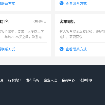
看联系方式
查看联系方式
勤1名
08月07日
客车司机
险报价出单，要求：大专以上学
有大客车安全驾驶经验，遵纪
，年龄22-35岁之间，熟悉电脑
吃注，薪资面议
工作态度认真，具有团队精神，
-3个月，转正后交纳五险，
看联系方式
查看联系方式
信息
招聘资讯
发布简历
企业入驻
会员中心
法律申明
们