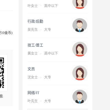
叶女士
·
高中以下
行政/后勤
吴先生
·
大专
10金币)
技工/普工
黄女士
·
高中以下
文员
沈女士
·
大专
网络/IT
息
叶先生
·
大专