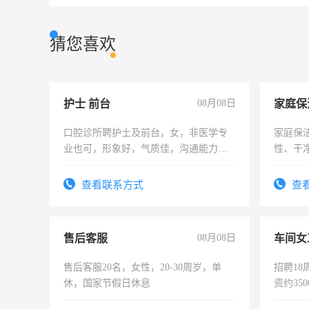
猜您喜欢
护士 前台
08月08日
家庭保
口腔诊所聘护士及前台，女，非医学专
家庭保
业也可，形象好，气质佳，沟通能力
性、干净
强。面试，周日休息。
时间灵
太太等
查看联系方式
查
售后客服
08月08日
车间女
售后客服20名，女性，20-30周岁，单
招聘18
休，国家节假日休息
资约35
险，有