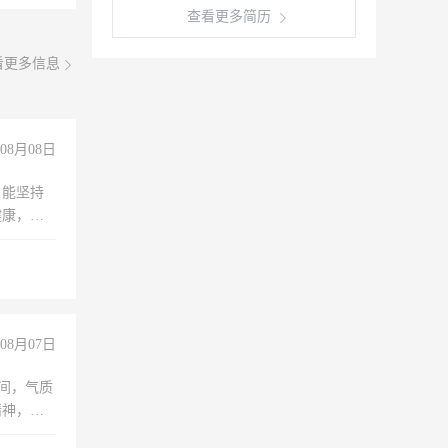
查看更多简历
看更多信息
08月08日
，能坚持
健康，有
无犯罪记
上文化，
良好沟通
08月07日
之间，气质
精神，有