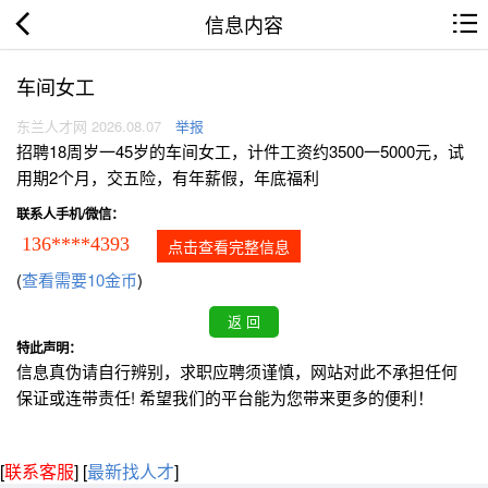
信息内容
车间女工
东兰人才网 2026.08.07
举报
招聘18周岁一45岁的车间女工，计件工资约3500一5000元，试
用期2个月，交五险，有年薪假，年底福利
联系人手机/微信：
136****4393
点击查看完整信息
(
查看需要10金币
)
特此声明：
信息真伪请自行辨别，求职应聘须谨慎，网站对此不承担任何
保证或连带责任! 希望我们的平台能为您带来更多的便利！
[
联系客服
]
[
最新找人才
]