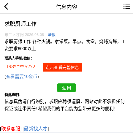
信息内容
求职厨师工作
东兰人才网 2026.08.08
举报
求职厨师工作 各种火锅。家常菜。早点。食堂。烧烤海鲜，工
资要求6000以上
联系人手机/微信：
198****5272
点击查看完整信息
(
查看需要10金币
)
特此声明：
信息真伪请自行辨别，求职应聘须谨慎，网站对此不承担任何
保证或连带责任! 希望我们的平台能为您带来更多的便利！
[
联系客服
]
[
最新找人才
]