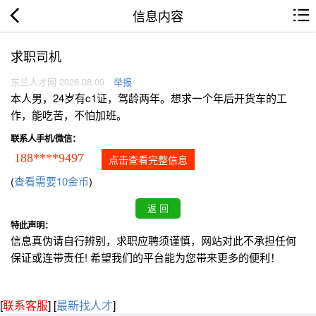
信息内容
求职司机
东兰人才网 2026.08.09
举报
本人男，24岁有c1证，驾龄两年。想求一个年后开货车的工
作，能吃苦，不怕加班。
联系人手机/微信：
188****9497
点击查看完整信息
(
查看需要10金币
)
特此声明：
信息真伪请自行辨别，求职应聘须谨慎，网站对此不承担任何
保证或连带责任! 希望我们的平台能为您带来更多的便利！
[
联系客服
]
[
最新找人才
]